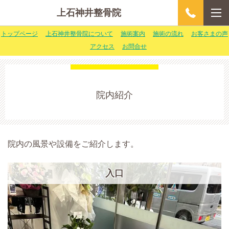
上石神井整骨院
トップページ
上石神井整骨院について
施術案内
施術の流れ
お客さまの声
アクセス
お問合せ
院内紹介
院内の風景や設備をご紹介します。
入口