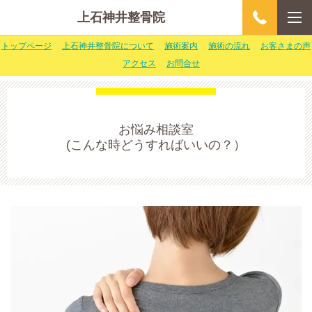
上石神井整骨院
トップページ
上石神井整骨院について
施術案内
施術の流れ
お客さまの声
アクセス
お問合せ
お悩み相談室
(こんな時どうすればいいの？）