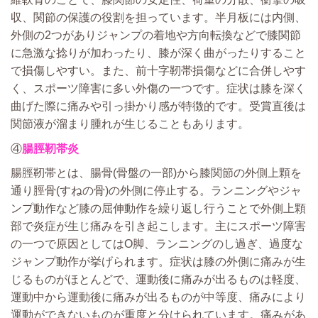
収、関節の保護の役割を担っています。半月板には内側、
外側の2つがありジャンプの着地や方向転換などで膝関節
に急激な捻りが加わったり、膝が深く曲がったりすること
で損傷しやすい。また、前十字靭帯損傷などに合併しやす
く、スポーツ障害に多い外傷の一つです。症状は膝を深く
曲げた際に痛みや引っ掛かり感が特徴的です。受賞直後は
関節液が溜まり腫れが生じることもあります。
④
腸脛靭帯炎
腸脛靭帯とは、腸骨(骨盤の一部)から膝関節の外側上顆を
通り脛骨(すねの骨)の外側に停止する。ランニングやジャ
ンプ動作など膝の屈伸動作を繰り返し行うことで外側上顆
部で炎症が生じ痛みを引き起こします。主にスポーツ障害
の一つで原因としてはO脚、ランニングのし過ぎ、過度な
ジャンプ動作が挙げられます。症状は膝の外側に痛みが生
じるものがほとんどで、運動後に痛みが出るものは軽度、
運動中から運動後に痛みが出るものが中等度、痛みにより
運動ができないものが重度と分けられています。痛みがあ