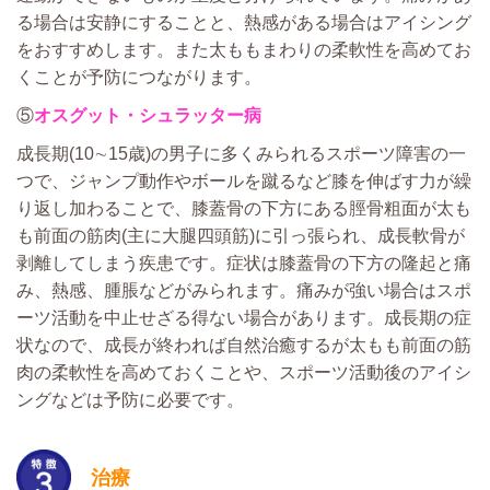
る場合は安静にすることと、熱感がある場合はアイシング
をおすすめします。また太ももまわりの柔軟性を高めてお
くことが予防につながります。
⑤
オスグット・シュラッター病
成長期(10∼15歳)の男子に多くみられるスポーツ障害の一
つで、ジャンプ動作やボールを蹴るなど膝を伸ばす力が繰
り返し加わることで、膝蓋骨の下方にある脛骨粗面が太も
も前面の筋肉(主に大腿四頭筋)に引っ張られ、成長軟骨が
剥離してしまう疾患です。症状は膝蓋骨の下方の隆起と痛
み、熱感、腫脹などがみられます。痛みが強い場合はスポ
ーツ活動を中止せざる得ない場合があります。成長期の症
状なので、成長が終われば自然治癒するが太もも前面の筋
肉の柔軟性を高めておくことや、スポーツ活動後のアイシ
ングなどは予防に必要です。
治療