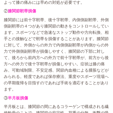
よって膝の痛みには早めの対処が必要です。
②
膝関節靭帯損傷
膝関節には前十字靭帯、後十字靭帯、内側側副靭帯、外側
側副靭帯の４つがあり膝関節の動きをコントロールしてい
ます。スポーツなどで急速なストップ動作や方向転換、相
手との接触などで靭帯を損傷することがあります。膝関節
に対して、外側からの外力で内側側副靭帯が内側からの外
力で外側側副靭帯が損傷しやすく、膝関節の下部に対し
て、後ろから前内方への外力で前十字靭帯が、前方から後
方への外力で後十字靭帯が損傷しやすい。症状は膝の痛
み、可動域制限、不安定感、関節内血種による腫脹などが
みられる。軽度であれば保存療法、重度やスポーツ現場へ
の早期復帰を目指すのであれば手術を適応することがあり
ます。
③
半月板損傷
半月板とは、膝関節の間にあるコラーゲンで構成される繊
維軟骨のことで、膝関節の安定性、荷重の分散、衝撃の吸